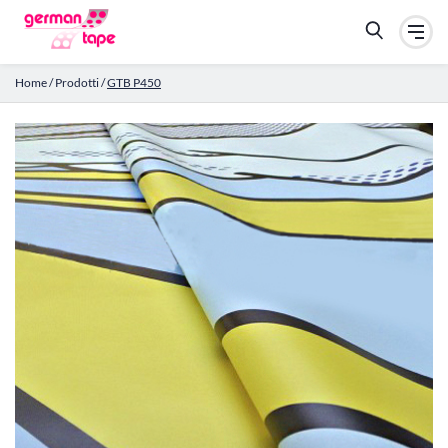
Home
/
Prodotti
/
GTB P450