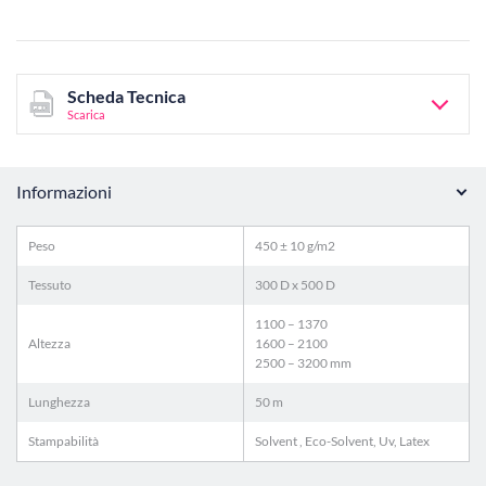
Scheda Tecnica
Scarica
Informazioni
Peso
450 ± 10 g/m2
Tessuto
300 D x 500 D
1100 – 1370
Altezza
1600 – 2100
2500 – 3200 mm
Lunghezza
50 m
Stampabilità
Solvent , Eco-Solvent, Uv, Latex