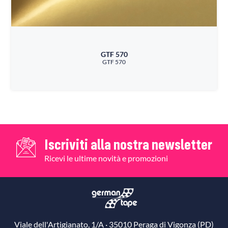
GTF 570
GTF 570
Iscriviti alla nostra newsletter
Ricevi le ultime novità e promozioni
Viale dell'Artigianato, 1/A · 35010 Peraga di Vigonza (PD)