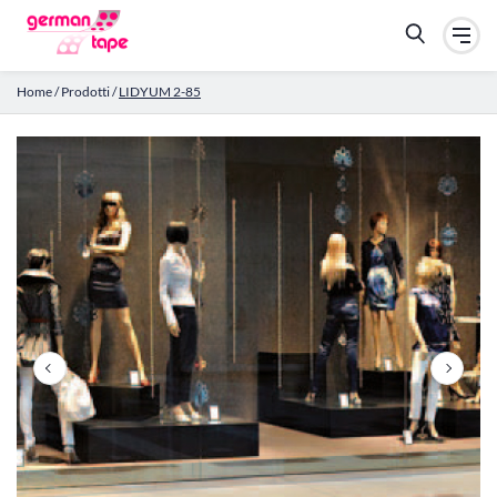
Home
/
Prodotti
/
LIDYUM 2-85