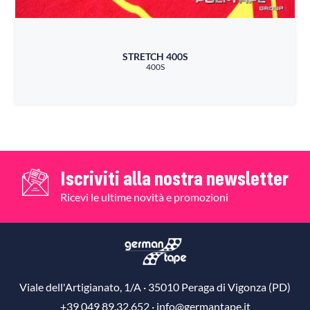
STRETCH 400S
400S
Iscriviti alla nostra newsletter
Ricevi le ultime novità e promozioni
Viale dell'Artigianato, 1/A · 35010 Peraga di Vigonza (PD)
+39 049 89.32.652 ·
info@germantape.it